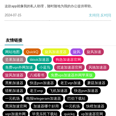
这款app就像我的私人助理，随时随地为我的办公提供帮助。
2024-07-15
支持
[0]
反对
[0]
友情链接
网站地图
QuickQ
旋风加速度器
旋风
旋风加速
坚果加速器
tiktok加速器
狗急加速器官网
免费vqn外网加速
小蓝鸟
优途加速器官网
风驰加速器
旋风加速器
八戒看书
免费vps加速器外网苹果版
黑豹加速器
快连pvn加速器
老王vqn加速
蘑菇加速器
猎豹加速器
老王vnp
飞机加速器
快连pvn加速器
一元机场
电报telegeram加速器
巴伯下载站
黑洞加速官网
加速器哪个好用
一元机场
快橙加速器
vqn加速外网
毕竟乐民下载站
quickq
vp加速器官网