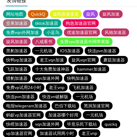
友情链接
网站地图
QuickQ
旋风加速度器
旋风
旋风加速
坚果加速器
tiktok加速器
狗急加速器官网
免费vqn外网加速
小蓝鸟
优途加速器官网
风驰加速器
旋风加速器
八戒看书
免费vps加速器外网苹果版
黑豹加速器
一元机场
IOS加速器
快连pvn加速器
快鸭vp加速器
老王vqn加速
旋风vqn官网
蘑菇加速器
飞跃加速器
十大免费加速神器
hammer加速器
猎豹加速器
vqn加速外网
快鸭加速器
免费vp试用24小时
老王vnp
飞机加速器
快连pvn加速器
快连vn破解版
一元机场
电报telegeram加速器
巴伯下载站
黑洞加速官网
蚂蚁vp加速器官网
加速器哪个好用
一元机场
快橙加速器
vqn加速外网
毕竟乐民下载站
quickq
vp加速器官网
加速器试用两小时
老王vnp