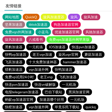
友情链接
网站地图
QuickQ
旋风加速度器
旋风
旋风加速
坚果加速器
tiktok加速器
狗急加速器官网
免费vqn外网加速
小蓝鸟
优途加速器官网
风驰加速器
旋风加速器
八戒看书
免费vps加速器外网苹果版
黑豹加速器
一元机场
IOS加速器
快连pvn加速器
快鸭vp加速器
老王vqn加速
旋风vqn官网
蘑菇加速器
飞跃加速器
十大免费加速神器
hammer加速器
猎豹加速器
vqn加速外网
快鸭加速器
免费vp试用24小时
老王vnp
飞机加速器
快连pvn加速器
快连vn破解版
一元机场
电报telegeram加速器
巴伯下载站
黑洞加速官网
蚂蚁vp加速器官网
加速器哪个好用
一元机场
快橙加速器
vqn加速外网
毕竟乐民下载站
quickq