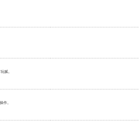
有玩腻。
悉操作。