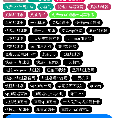
免费vqn外网加速
小蓝鸟
优途加速器官网
风驰加速器
旋风加速器
八戒看书
免费vps加速器外网苹果版
黑豹加速器
一元机场
IOS加速器
快连pvn加速器
快鸭vp加速器
老王vqn加速
旋风vqn官网
蘑菇加速器
飞跃加速器
十大免费加速神器
hammer加速器
猎豹加速器
vqn加速外网
快鸭加速器
免费vp试用24小时
老王vnp
飞机加速器
快连pvn加速器
快连vn破解版
一元机场
电报telegeram加速器
巴伯下载站
黑洞加速官网
蚂蚁vp加速器官网
加速器哪个好用
一元机场
快橙加速器
vqn加速外网
毕竟乐民下载站
quickq
vp加速器官网
加速器试用两小时
老王vnp
大机场加速器
雷霆vp加速器
十大免费网络加速神器
快连vρn加速器
暴雪加速器
雷霆vqn加速官网
DISBAO下载站