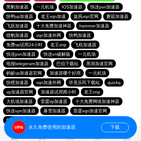
黑豹加速器
一元机场
IOS加速器
快连pvn加速器
快鸭vp加速器
老王vqn加速
旋风vqn官网
蘑菇加速器
飞跃加速器
十大免费加速神器
hammer加速器
猎豹加速器
vqn加速外网
快鸭加速器
免费vp试用24小时
老王vnp
飞机加速器
快连pvn加速器
快连vn破解版
一元机场
电报telegeram加速器
巴伯下载站
黑洞加速官网
蚂蚁vp加速器官网
加速器哪个好用
一元机场
快橙加速器
vqn加速外网
毕竟乐民下载站
quickq
vp加速器官网
加速器试用两小时
老王vnp
大机场加速器
雷霆vp加速器
十大免费网络加速神器
快连vρn加速器
暴雪加速器
雷霆vqn加速官网
DISBAO下载站
永久免费使用的加速器
下载
0.827115s
首页
安卓
苹果
排行
推荐