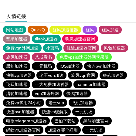
友情链接
网站地图
QuickQ
旋风加速度器
旋风
旋风加速
坚果加速器
tiktok加速器
狗急加速器官网
免费vqn外网加速
小蓝鸟
优途加速器官网
风驰加速器
旋风加速器
八戒看书
免费vps加速器外网苹果版
黑豹加速器
一元机场
IOS加速器
快连pvn加速器
快鸭vp加速器
老王vqn加速
旋风vqn官网
蘑菇加速器
飞跃加速器
十大免费加速神器
hammer加速器
猎豹加速器
vqn加速外网
快鸭加速器
免费vp试用24小时
老王vnp
飞机加速器
快连pvn加速器
快连vn破解版
一元机场
电报telegeram加速器
巴伯下载站
黑洞加速官网
蚂蚁vp加速器官网
加速器哪个好用
一元机场