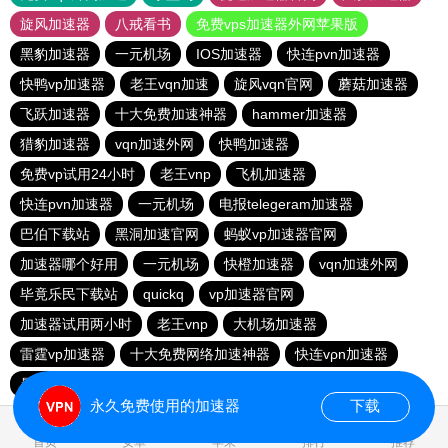
旋风加速器
八戒看书
免费vps加速器外网苹果版
黑豹加速器
一元机场
IOS加速器
快连pvn加速器
快鸭vp加速器
老王vqn加速
旋风vqn官网
蘑菇加速器
飞跃加速器
十大免费加速神器
hammer加速器
猎豹加速器
vqn加速外网
快鸭加速器
免费vp试用24小时
老王vnp
飞机加速器
快连pvn加速器
一元机场
电报telegeram加速器
巴伯下载站
黑洞加速官网
蚂蚁vp加速器官网
加速器哪个好用
一元机场
快橙加速器
vqn加速外网
毕竟乐民下载站
quickq
vp加速器官网
加速器试用两小时
老王vnp
大机场加速器
雷霆vp加速器
十大免费网络加速神器
快连vρn加速器
暴雪加速器
雷霆vqn加速官网
DISBAO下载站
永久免费使用的加速器
下载
1.472450s
首页
安卓
苹果
排行
推荐